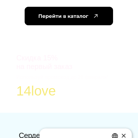
* Организатор акции ООО “ФЛАУВАУ“.
Акция действует с 1 по 28 февраля 2023г.
Скидка 15% действует на все категории
товаров, только на первый заказ.
Скидка 15%
на первый заказ
Используй промокод до 28 февраля*
14love
×
Сердечко
тук-тук
? Делай
тап-