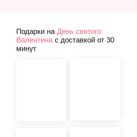
Подарки на
День святого
Валентина
с доставкой от 30
минут
т «Барби» из клубники
Ягодное суфле букет
коладе
французских роз