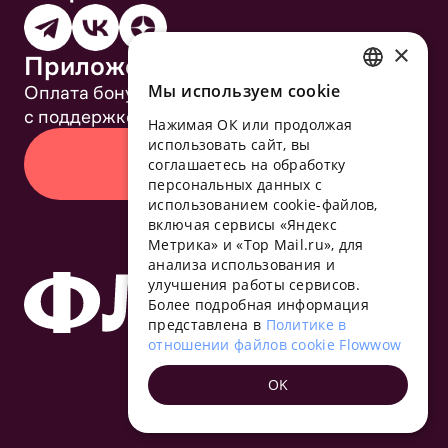
×
Приложение Flowwow
Оплата бонусами, самовывоз, удобный чат
Мы используем сookie
RUSSIAN
с поддержкой
Нажимая ОК или продолжая
ENGLISH
использовать сайт, вы
Скачать приложение
UKRAINIAN
соглашаетесь на обработку
персональных данных с
PORTUGUESE
использованием cookie-файлов,
включая сервисы «Яндекс
SPANISH
Метрика» и «Top Mail.ru», для
анализа использования и
HUNGARIAN
улучшения работы сервисов.
ITALIAN
Более подробная информация
представлена в
Политике в
FRENCH
отношении файлов cookie Flowwow
TURKISH
OK
GERMAN
POLISH